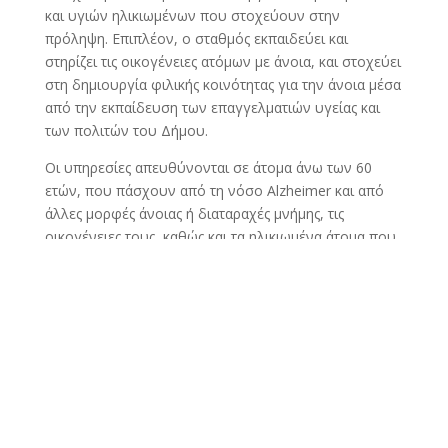
και υγιών ηλικιωμένων που στοχεύουν στην
πρόληψη. Επιπλέον, ο σταθμός εκπαιδεύει και
στηρίζει τις οικογένειες ατόμων με άνοια, και στοχεύει
στη δημιουργία φιλικής κοινότητας για την άνοια μέσα
από την εκπαίδευση των επαγγελματιών υγείας και
των πολιτών του Δήμου.
Οι υπηρεσίες απευθύνονται σε άτομα άνω των 60
ετών, που πάσχουν από τη νόσο Alzheimer και από
άλλες μορφές άνοιας ή διαταραχές μνήμης, τις
οικογένειες τους, καθώς και τα ηλικιωμένα άτομα που
επιθυμούν να κάνουν προληπτική εξέταση για τη
μνήμη τους.
Το προσωπικό του Συμβουλευτικού Σταθμού για την
Άνοια περιλαμβάνει, Ψυχολόγους, Κοινωνική
Λειτουργό, Νοσηλευτές, Φυσικοθεραπευτές,
Νευρολόγο, Ψυχίατρο, και Διοικητικό Υπάλληλο.
Αναλυτικά, Συμβουλευτικός Σταθμός παρέχει