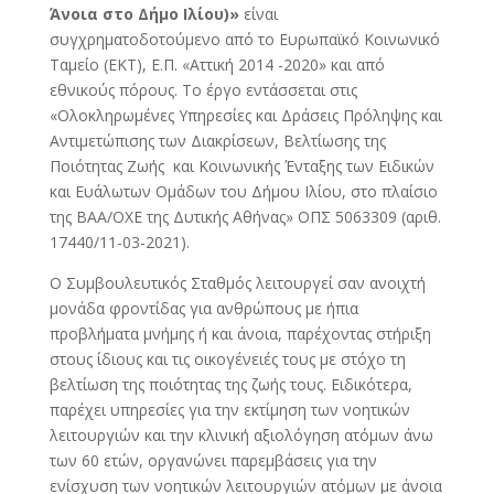
Άνοια στο Δήμο Ιλίου)»
είναι
συγχρηματοδοτούμενο από το Ευρωπαϊκό Κοινωνικό
Ταμείο (ΕΚΤ), Ε.Π. «Αττική 2014 -2020» και από
εθνικούς πόρους. Το έργο εντάσσεται στις
«Ολοκληρωμένες Υπηρεσίες και Δράσεις Πρόληψης και
Αντιμετώπισης των Διακρίσεων, Βελτίωσης της
Ποιότητας Ζωής και Κοινωνικής Ένταξης των Ειδικών
και Ευάλωτων Ομάδων του Δήμου Ιλίου, στο πλαίσιο
της ΒΑΑ/ΟΧΕ της Δυτικής Αθήνας» ΟΠΣ 5063309 (αριθ.
17440/11-03-2021).
Ο Συμβουλευτικός Σταθμός λειτουργεί σαν ανοιχτή
μονάδα φροντίδας για ανθρώπους με ήπια
προβλήματα μνήμης ή και άνοια, παρέχοντας στήριξη
στους ίδιους και τις οικογένειές τους με στόχο τη
βελτίωση της ποιότητας της ζωής τους. Ειδικότερα,
παρέχει υπηρεσίες για την εκτίμηση των νοητικών
λειτουργιών και την κλινική αξιολόγηση ατόμων άνω
των 60 ετών, οργανώνει παρεμβάσεις για την
ενίσχυση των νοητικών λειτουργιών ατόμων με άνοια